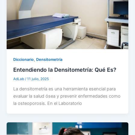
,
Diccionario
Densitometría
Entendiendo la Densitometría: Qué Es?
AdLab
/
11 julio, 2025
La densitometría es una herramienta esencial para
evaluar la salud ósea y prevenir enfermedades como
la osteoporosis. En el Laboratorio