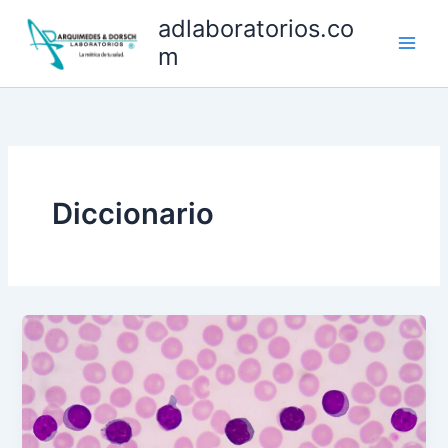
Ir
adlaboratorios.co
al
m
contenido
Diccionario