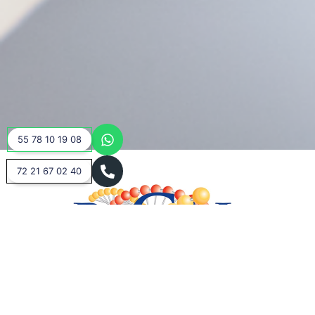
55 78 10 19 08
72 21 67 02 40
Estamos orgullosos de cumplir con los requisitos de calidad en nuestros servicios. Definiendo los procesos, la
identificación de riesgos y oportunidades, la gestión de recursos, la medición y seguimiento del desempeño, y la
satisfacción del cliente. Promoviendo la documentación y la trazabilidad de los procesos, lo que ayuda a garantizar
la consistencia y la transparencia.
La certificación pertenecen al sistema de gestión de calidad de Laboratorios Arquímedes & Dorsch, S.A de C.V.
(Sucursal Vicente Guerrero).