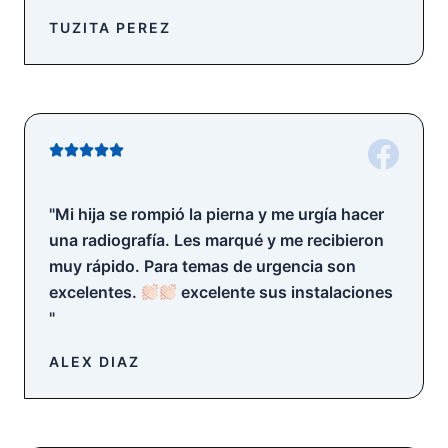
o
TUZITA PEREZ
n
5
d
e
5
V





a
l
"Mi hija se rompió la pierna y me urgía hacer
o
una radiografía. Les marqué y me recibieron
r
muy rápido. Para temas de urgencia son
a
excelentes.
excelente sus instalaciones
d
"
o
c
ALEX DIAZ
o
n
5
d