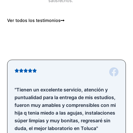
satisfechos.
Ver todos los testimonios
V





a
l
"Tienen un excelente servicio, atención y
o
puntualidad para la entrega de mis estudios,
r
fueron muy amables y comprensibles con mi
a
hija q tenia miedo a las agujas, instalaciones
d
súper limpias y muy bonitas, regresaré sin
o
duda, el mejor laboratorio en Toluca"
c