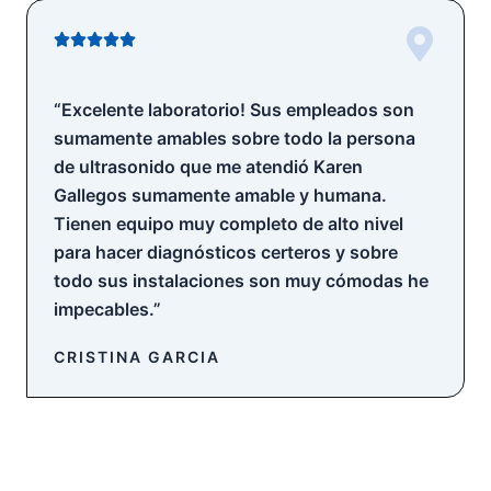
e
V





5
a
l
“Excelente laboratorio! Sus empleados son
o
sumamente amables sobre todo la persona
r
de ultrasonido que me atendió Karen
a
Gallegos sumamente amable y humana.
d
Tienen equipo muy completo de alto nivel
o
para hacer diagnósticos certeros y sobre
c
o
todo sus instalaciones son muy cómodas he
n
impecables.”
5
d
CRISTINA GARCIA
e
5