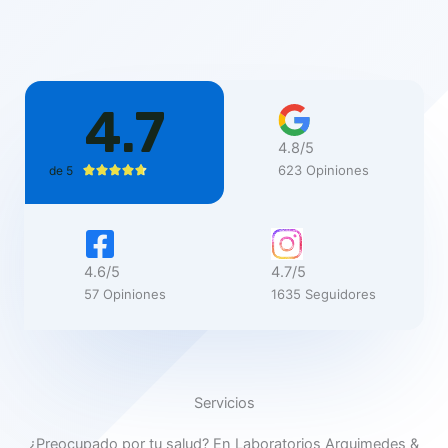
4.7
4.8/5
623 Opiniones
de 5
V





a
l
o
r
a
4.6/5
4.7/5
d
57 Opiniones
1635 Seguidores
o
c
o
n
4
.
Servicios
7
d
¿Preocupado por tu salud? En Laboratorios Arquimedes &