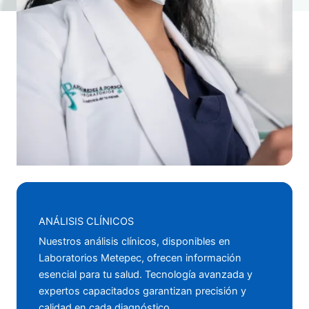
ANÁLISIS CLÍNICOS
Nuestros análisis clínicos, disponibles en
Laboratorios Metepec, ofrecen información
esencial para tu salud. Tecnología avanzada y
expertos capacitados garantizan precisión y
calidad en cada diagnóstico.