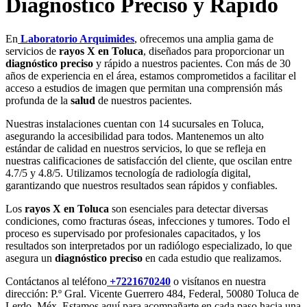
Diagnóstico Preciso y Rápido
En
Laboratorio Arquimides
, ofrecemos una amplia gama de
servicios de
rayos X en Toluca
, diseñados para proporcionar un
diagnóstico preciso
y rápido a nuestros pacientes. Con más de 30
años de experiencia en el área, estamos comprometidos a facilitar el
acceso a estudios de imagen que permitan una comprensión más
profunda de la
salud
de nuestros pacientes.
Nuestras instalaciones cuentan con 14 sucursales en Toluca,
asegurando la accesibilidad para todos. Mantenemos un alto
estándar de calidad en nuestros servicios, lo que se refleja en
nuestras calificaciones de satisfacción del cliente, que oscilan entre
4.7/5 y 4.8/5. Utilizamos tecnología de radiología digital,
garantizando que nuestros resultados sean rápidos y confiables.
Los
rayos X en Toluca
son esenciales para detectar diversas
condiciones, como fracturas óseas, infecciones y tumores. Todo el
proceso es supervisado por profesionales capacitados, y los
resultados son interpretados por un radiólogo especializado, lo que
asegura un
diagnóstico preciso
en cada estudio que realizamos.
Contáctanos al teléfono
+7221670240
o visítanos en nuestra
dirección: P.º Gral. Vicente Guerrero 484, Federal, 50080 Toluca de
Lerdo, Méx. Estamos aquí para acompañarte en cada paso hacia una