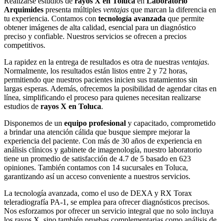
Realizarse estudios de
rayos X en Toluca
en
Laboratorio
Arquimides
presenta múltiples
ventajas
que marcan la diferencia en
tu experiencia. Contamos con
tecnología avanzada
que permite
obtener imágenes de alta calidad, esencial para un diagnóstico
preciso y confiable. Nuestros servicios se ofrecen a precios
competitivos.
La rapidez en la entrega de resultados es otra de nuestras
ventajas
.
Normalmente, los resultados están listos entre 2 y 72 horas,
permitiendo que nuestros pacientes inicien sus tratamientos sin
largas esperas. Además, ofrecemos la posibilidad de agendar citas en
línea, simplificando el proceso para quienes necesitan realizarse
estudios de
rayos X en Toluca
.
Disponemos de un
equipo profesional
y capacitado, comprometido
a brindar una atención cálida que busque siempre mejorar la
experiencia del paciente. Con más de 30 años de experiencia en
análisis clínicos y gabinete de imagenología, nuestro laboratorio
tiene un promedio de satisfacción de 4.7 de 5 basado en 623
opiniones. También contamos con 14 sucursales en Toluca,
garantizando así un acceso conveniente a nuestros servicios.
La tecnología avanzada, como el uso de DEXA y RX Torax
teleradiografía PA-1, se emplea para ofrecer diagnósticos precisos.
Nos esforzamos por ofrecer un servicio integral que no solo incluya
los rayos X, sino también pruebas complementarias como análisis de