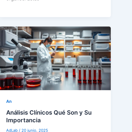
An
Análisis Clínicos Qué Son y Su
Importancia
AdLab
/
20 junio, 2025