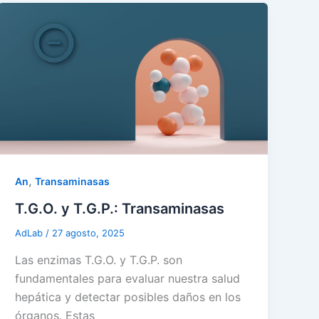
,
An
Transaminasas
T.G.O. y T.G.P.: Transaminasas
AdLab
/
27 agosto, 2025
Las enzimas T.G.O. y T.G.P. son
fundamentales para evaluar nuestra salud
hepática y detectar posibles daños en los
órganos. Estas